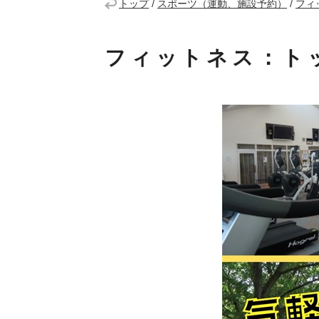
トップ
/
スポーツ（運動、施設予約）
/
フィ
フィットネス：ト