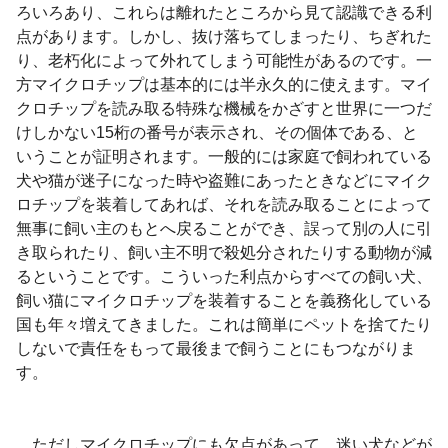
ろいろあり、これらは離れたところから見て認識できる利
点があります。しかし、抜け落ちてしまったり、ちぎれた
り、老朽化によって外れてしまう可能性があるのです。一
方マイクロチップは基本的には半永久的に使えます。マイ
クロチップを読み取る特殊な機械をかざすと世界に一つだ
けしかない
15
桁の番号が表示され、その個体である、と
いうことが証明されます。一般的には家庭で飼われている
犬や猫が迷子になった時や盗難にあったときなどにマイク
ロチップを装着してあれば、それを読み取ることによって
無事に飼い主のもとへ戻ることができ、誤って別の人に引
き取られたり、飼い主不明で殺処分されたりする動物が減
るということです。こういった利点からすべての飼い犬、
飼い猫にマイクロチップを装着することを義務化している
国も年々増えてきました。これは簡単にペットを捨てたり
しないで責任をもって最後まで飼うことにもつながりま
す。
ただしマイクロチップにも欠点があって、迷い犬などが