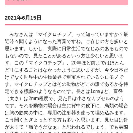
2021年6月15日
みなさんは「マイクロチップ」って知っていますか？最
近時々聞くようになった言葉ですね。ご存じの方も多いと
思います。しかし、実際に日常生活でなじみのあるもので
もないので、見たことがあるという方は少ないと思いま
す。この「マイクロチップ」、
20
年ほど前まではほとん
ど耳にすることはなかったように思いますが、今や日本だ
けでなく世界中の生物業界で重宝されているシロモノで
す。マイクロチップとはその動物がどこの誰であるかを特
定できる標識のようなものです。長さは
1cm
ほど、直径
（太さ）は
2mm
程度で、見た目は小さなカプセルのよう
です。それを動物の場合は主に背中の皮下に、鳥類の場合
は胸の筋肉の中に、専用の注射器を使って埋め込みます。
こう聞くとぎょっとする方も多いと思います。見た目は針
が太くて「痛そうだなぁ」と思われるでしょう。でも実際