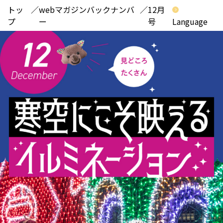
トッ
webマガジンバックナンバ
12月
プ
ー
号
Language