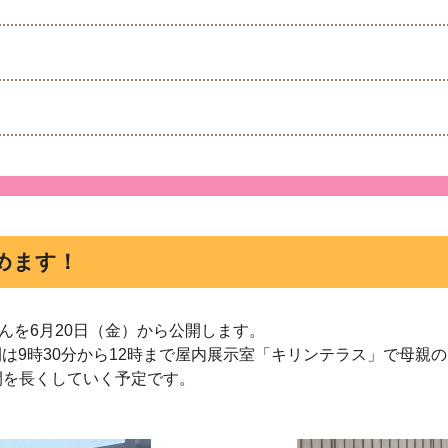
めます！
んを
6
月
20
日（金）から公開します。
間は
9
時
30
分から
12
時まで屋内展示室「キリンテラス」で母親の
間を長くしていく予定です。