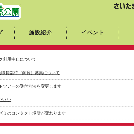
埼玉県こども動物自然公園
プ
施設紹介
イベント
ク利用中止について
助職員臨時（飼育）募集について
ドツアーの受付方法を変更します
ださい
ズミのコンタクト場所が変わります