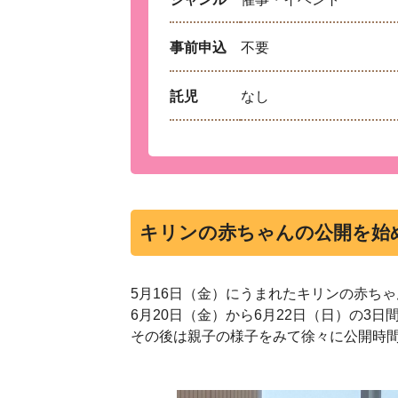
事前申込
不要
託児
なし
キリンの赤ちゃんの公開を始
5月
16
日（金）にうまれたキリンの赤ちゃ
6
月
20
日（金）から
6
月
22
日（日）の
3
日
その後は親子の様子をみて徐々に公開時