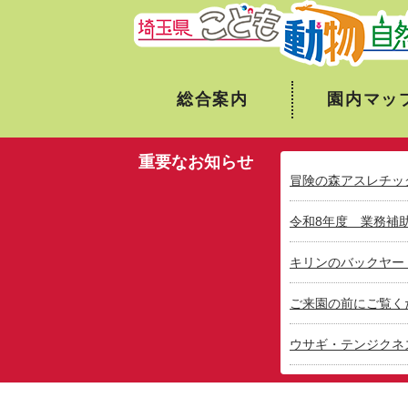
総合案内
園内マッ
重要なお知らせ
冒険の森アスレチッ
令和8年度 業務補
キリンのバックヤー
ご来園の前にご覧く
ウサギ・テンジクネ