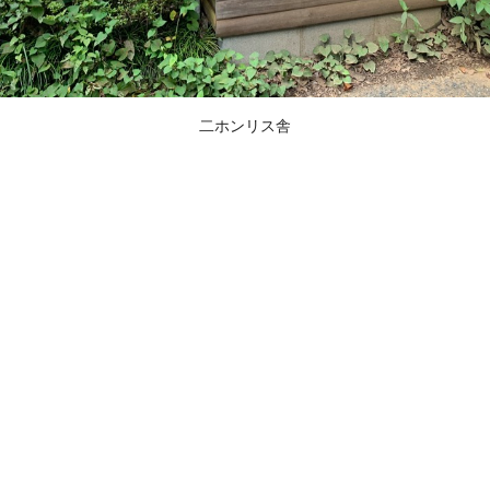
二ホンリス舎