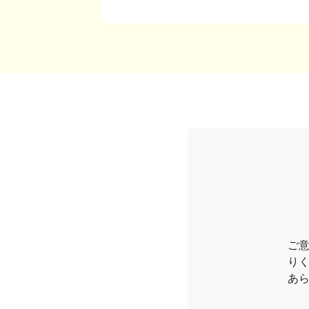
ご
り
あ