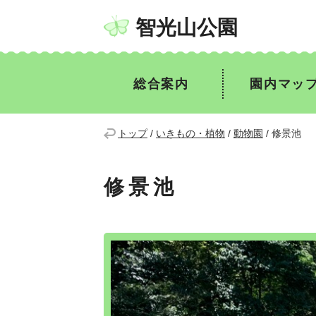
智光山公園
総合案内
園内マッ
トップ
/
いきもの・植物
/
動物園
/
修景池
修景池