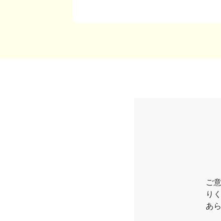
ご
り
あ