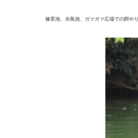
修景池、水鳥池、ガァガァ広場での餌や