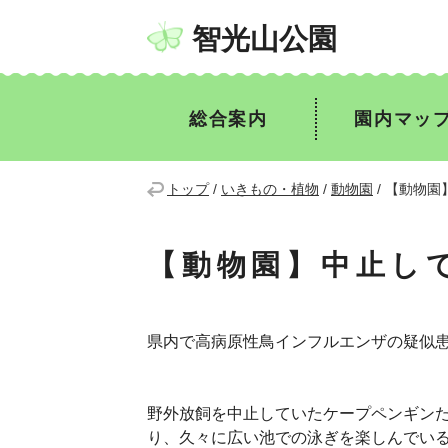
智光山公園
総合案内
園内マッ
トップ
/
いきもの・植物
/
動物園
/
【動物園
【動物園】中止し
県内で高病原性鳥インフルエンザの疑似
野外放飼を中止していたケープペンギン
り、久々に広い池での泳ぎを楽しんでい