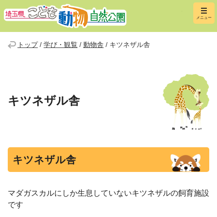
埼玉県こ
メニュー
トップ
/
学び・観覧
/
動物舎
/
キツネザル舎
キツネザル舎
キツネザル舎
マダガスカルにしか生息していないキツネザルの飼育施設
です