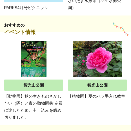
さいたま水族館（羽生水郷公
PARKS4月号ピクニック
園）
おすすめの
イベント情報
智光山公園
智光山公園
【動物園】秋の生きものさがし
【植物園】夏のバラ手入れ教室
たい（隊）と夜の動物園🐝 定員
に達したため、申し込みを締め
切りました。