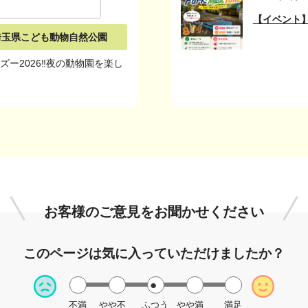
【イベント】「
埼玉県こども動物自然公園
ズー2026‼夜の動物園を楽し
！
お客様のご意見を
お聞かせください
このページは
気に入っていただけましたか？
不満
やや不
ふつう
やや満
満足