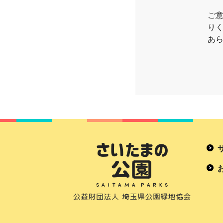
ご
り
あ