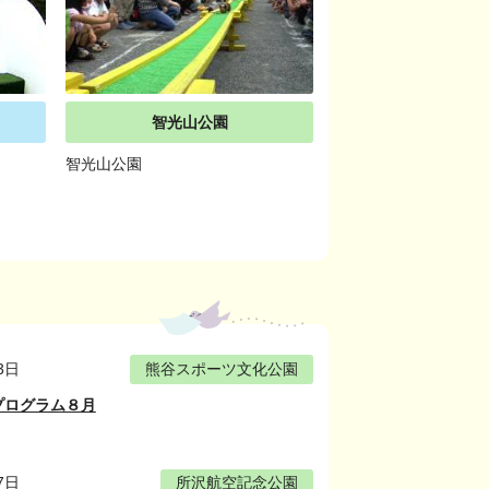
智光山公園
智光山公園
3日
熊谷スポーツ文化公園
プログラム８月
7日
所沢航空記念公園