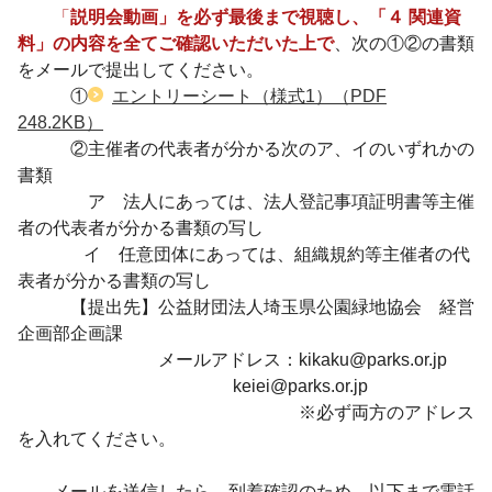
「
説明会動画」を必ず最後まで視聴し
、「
４ 関連資
料」の内容を全てご確認いただいた上で
、次の①②の書類
をメールで提出してください。
①
エントリーシート（様式1）
（PDF
248.2KB）
②主催者の代表者が分かる次のア、イのいずれかの
書類
ア 法人にあっては、法人登記事項証明書等主催
者の代表者が分かる書類の写し
イ 任意団体にあっては、組織規約等主催者の代
表者が分かる書類の写し
【提出先】公益財団法人埼玉県公園緑地協会 経営
企画部企画課
メールアドレス：kikaku@parks.or.jp
keiei@parks.or.jp
※必ず両方のアドレス
を入れてください。
メールを送信したら、到着確認のため、以下まで電話