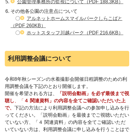
公園管理事務所の監視について
（PDF 188.3KB）
その他各公園の注意点について
〇
アルネットホームスマイルパークしらこばと
（PDF 260KB）
〇
ホットスタッフ川越パーク
（PDF 216.6KB）
利用調整会議について
令和8年秋シーズンの水着撮影会開催日程調整のための利
用調整会議を下記のとおり開催します。
開催を希望される方は、
「説明会動画」を必ず最後まで視
聴し
、「
４ 関連資料」の内容を全てご確認いただいた上
で、
下記の方法により利用調整会議への参加申し込みを行
ってください。「説明会動画」を最後までご視聴いただい
ていない方、「４ 関連資料」の内容を全てご確認いただ
いていない方は、利用調整会議に申し込みを行うことはで