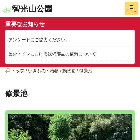
智光山公園
メニュー
重要なお知らせ
アンケートにご協力ください。
屋外トイレにおける設備部品の盗難について
トップ
/
いきもの・植物
/
動物園
/
修景池
修景池