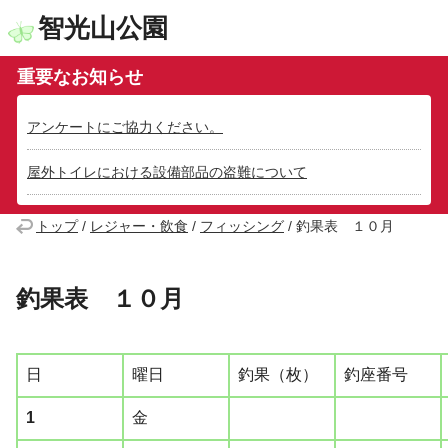
智光山公園
重要なお知らせ
アンケートにご協力ください。
屋外トイレにおける設備部品の盗難について
トップ
/
レジャー・飲食
/
フィッシング
/
釣果表 １０月
釣果表 １０月
日
曜日
釣果（枚）
釣座番号
1
金