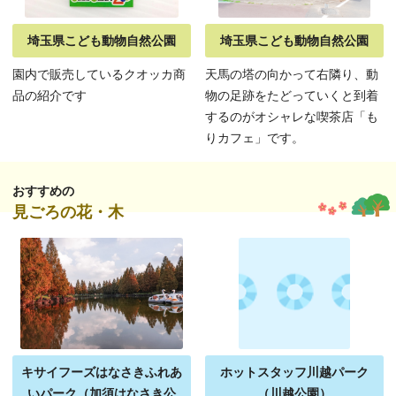
埼玉県こども動物自然公園
埼玉県こども動物自然公園
園内で販売しているクオッカ商
天馬の塔の向かって右隣り、動
品の紹介です
物の足跡をたどっていくと到着
するのがオシャレな喫茶店「も
りカフェ」です。
おすすめの
見ごろの花・木
キサイフーズはなさきふれあ
ホットスタッフ川越パーク
いパーク（加須はなさき公
（川越公園）