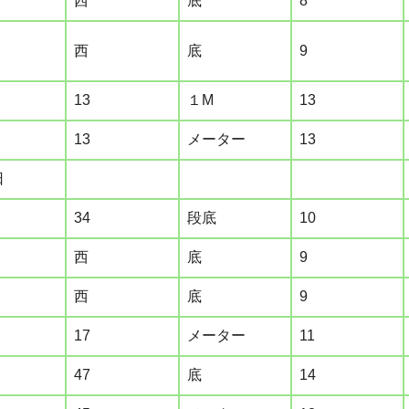
西
底
8
西
底
9
13
１M
13
13
メーター
13
日
34
段底
10
西
底
9
西
底
9
17
メーター
11
47
底
14