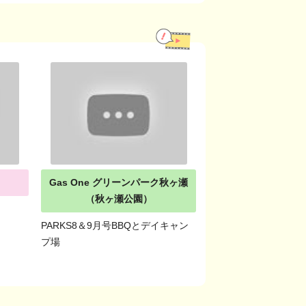
Gas One グリーンパーク秋ヶ瀬
（秋ヶ瀬公園）
PARKS8＆9月号BBQとデイキャン
プ場