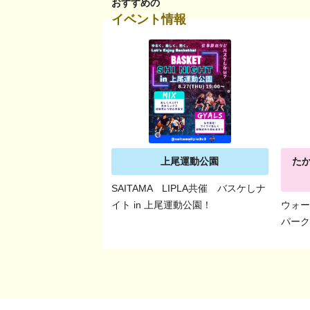
おすすめの
イベント情報
上尾運動公園
た
SAITAMA LIPLA共催 バスケしナ
イト in 上尾運動公園！
ウォー
パー