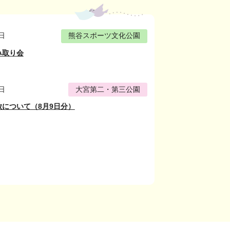
日
熊谷スポーツ文化公園
み取り会
日
大宮第二・第三公園
について（8月9日分）