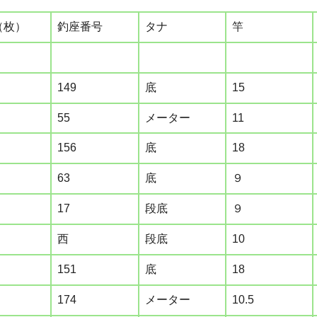
（枚）
釣座番号
タナ
竿
149
底
15
55
メーター
11
156
底
18
63
底
９
17
段底
９
西
段底
10
151
底
18
174
メーター
10.5