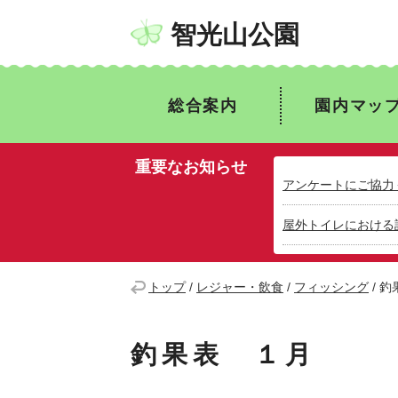
智光山公園
総合案内
園内マッ
重要なお知らせ
アンケートにご協力
屋外トイレにおける
トップ
/
レジャー・飲食
/
フィッシング
/
釣
釣果表 １月