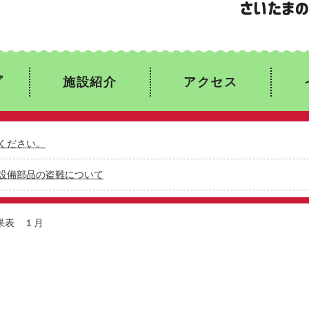
プ
施設紹介
アクセス
ください。
設備部品の盗難について
果表 １月