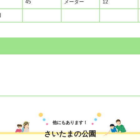
45
メーター
12
日
他にもあります！
さいたまの公園