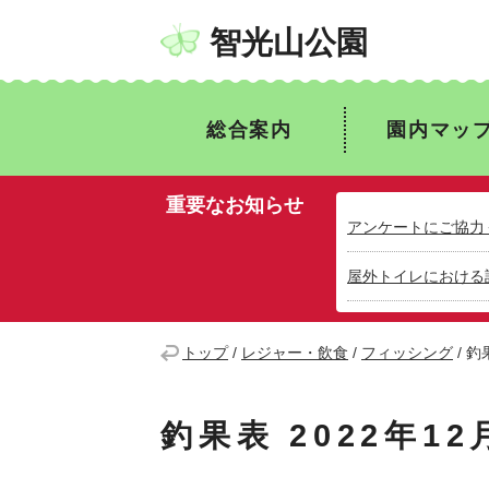
智光山公園
総合案内
園内マッ
重要なお知らせ
アンケートにご協力
屋外トイレにおける
トップ
/
レジャー・飲食
/
フィッシング
/
釣果
釣果表 2022年12