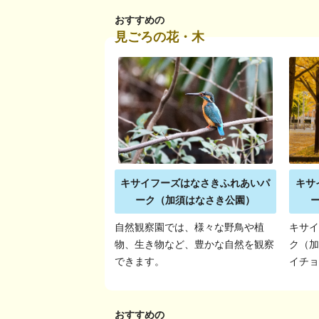
おすすめの
見ごろの花・木
キサイフーズはなさきふれあいパ
キサ
ーク（加須はなさき公園）
自然観察園では、様々な野鳥や植
キサ
物、生き物など、豊かな自然を観察
ク（
できます。
イチ
おすすめの