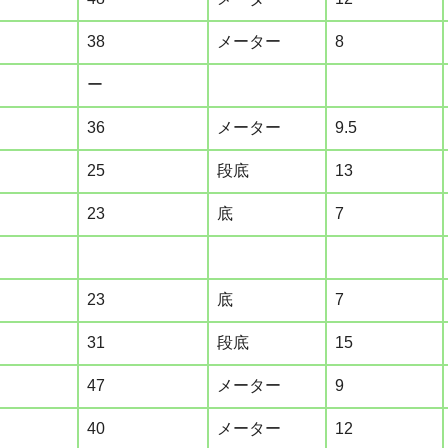
38
メーター
8
ー
36
メーター
9.5
25
段底
13
23
底
7
23
底
7
31
段底
15
47
メーター
9
40
メーター
12