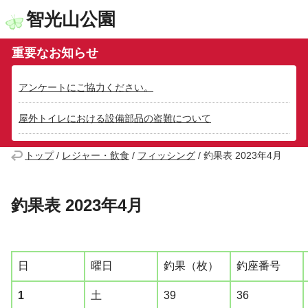
智光山公園
重要なお知らせ
アンケートにご協力ください。
屋外トイレにおける設備部品の盗難について
トップ
/
レジャー・飲食
/
フィッシング
/
釣果表 2023年4月
釣果表 2023年4月
日
曜日
釣果（枚）
釣座番号
1
土
39
36