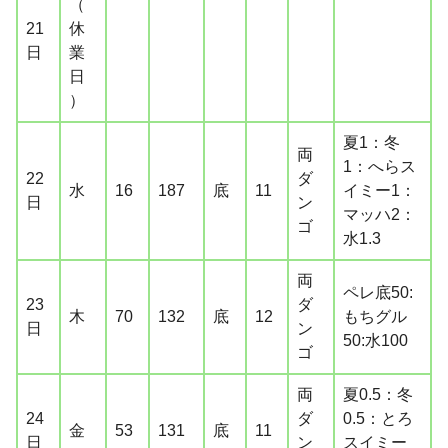
（
21
休
日
業
日
）
夏1：冬
両
1：へらス
22
ダ
水
16
187
底
11
イミー1：
日
ン
マッハ2：
ゴ
水1.3
両
ペレ底50:
23
ダ
木
70
132
底
12
もちグル
日
ン
50:水100
ゴ
両
夏0.5：冬
24
ダ
0.5：とろ
金
53
131
底
11
日
ン
スイミー