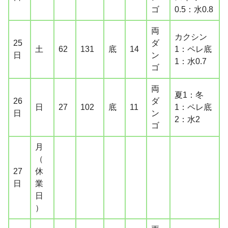
ゴ
0.5：水0.8
両
カクシン
25
ダ
土
62
131
底
14
1：ペレ底
日
ン
1：水0.7
ゴ
両
夏1：冬
26
ダ
日
27
102
底
11
1：ペレ底
日
ン
2：水2
ゴ
月
（
27
休
日
業
日
）