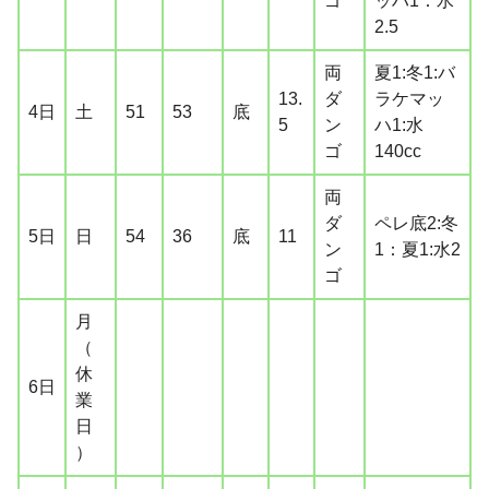
ゴ
ッハ1：水
2.5
両
夏1:冬1:バ
13.
ダ
ラケマッ
4日
土
51
53
底
5
ン
ハ1:水
ゴ
140cc
両
ダ
ペレ底2:冬
5日
日
54
36
底
11
ン
1：夏1:水2
ゴ
月
（
休
6日
業
日
）