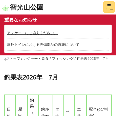
智光山公園
メニュー
重要なお知らせ
アンケートにご協力ください。
屋外トイレにおける設備部品の盗難について
トップ
/
レジャー・飲食
/
フィッシング
/
釣果表2026年 7月
釣果表2026年 7月
釣
果
日
曜
釣座
タ
エ
配合(cc/割
（
竿
付
日
番号
ナ
サ
合)