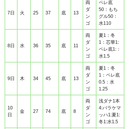
両
ペレ底
ダ
50：もち
7日
火
25
37
底
13
ン
グル50：
ゴ
水110
両
夏1：冬
ダ
1：芯華1:
8日
水
36
35
底
11
ン
ペレ底1:：
ゴ
水1.5
両
夏1：冬
ダ
1：ペレ底
9日
木
34
45
底
13
ン
0.5：水
ゴ
1.25
両
浅ダナ1本
10
ダ
4:バラケマ
金
27
74
底
8
日
ン
ッハ1:夏1:
ゴ
冬1:水1.5