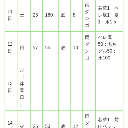
両
芯華1：ペ
11
ダ
土
25
180
底
8
レ底1：夏
日
ン
1：水1.5
ゴ
両
ペレ底
12
ダ
50：もち
日
57
55
底
13
日
ン
グル50：
ゴ
水100
月
（
13
休
日
業
日
）
両
芯華1：前
14
ダ
火
25
53
底
12
山ペレッ