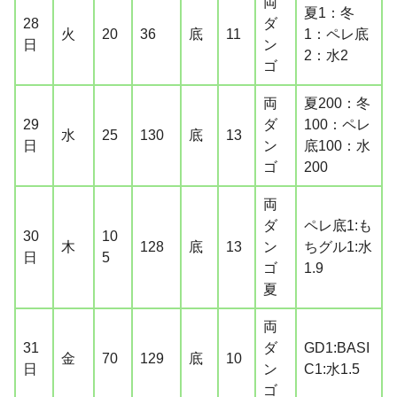
両
夏1：冬
28
ダ
火
20
36
底
11
1：ペレ底
日
ン
2：水2
ゴ
両
夏200：冬
29
ダ
100：ペレ
水
25
130
底
13
日
ン
底100：水
ゴ
200
両
ダ
ペレ底1:も
30
10
木
128
底
13
ン
ちグル1:水
日
5
ゴ
1.9
夏
両
31
ダ
GD1:BASI
金
70
129
底
10
日
ン
C1:水1.5
ゴ