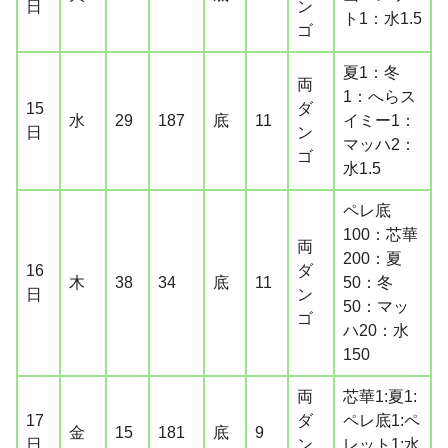
日
ン
ト1：水1.5
ゴ
夏1：冬
両
1：へらス
15
ダ
水
29
187
底
11
イミー1：
日
ン
マッハ2：
ゴ
水1.5
ペレ底
100：芯華
両
200：夏
16
ダ
木
38
34
底
11
50：冬
日
ン
50：マッ
ゴ
ハ20：水
150
両
芯華1:夏1:
17
ダ
ペレ底1:ペ
金
15
181
底
9
日
ン
レット1:水