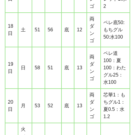
ゴ
2
両
ペレ底50:
18
ダ
土
51
56
底
12
もちグル
日
ン
50:水100
ゴ
ペレ道
両
100：夏
19
ダ
日
58
51
底
13
100：わた
日
ン
グル25：
ゴ
水100
両
芯華1：も
20
ダ
ちグル1：
月
53
52
底
13
日
ン
夏0.5：水
ゴ
1.2
火