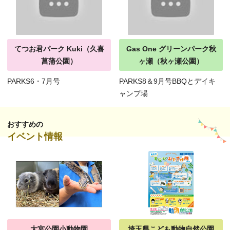
てつお君パーク Kuki（久喜
Gas One グリーンパーク秋
菖蒲公園）
ヶ瀬（秋ヶ瀬公園）
PARKS6・7月号
PARKS8＆9月号BBQとデイキ
ャンプ場
おすすめの
イベント情報
大宮公園小動物園
埼玉県こども動物自然公園