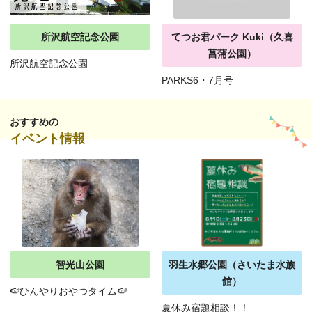
所沢航空記念公園
てつお君パーク Kuki（久喜
菖蒲公園）
所沢航空記念公園
PARKS6・7月号
おすすめの
イベント情報
智光山公園
羽生水郷公園（さいたま水族
館）
🍉ひんやりおやつタイム🍉
夏休み宿題相談！！