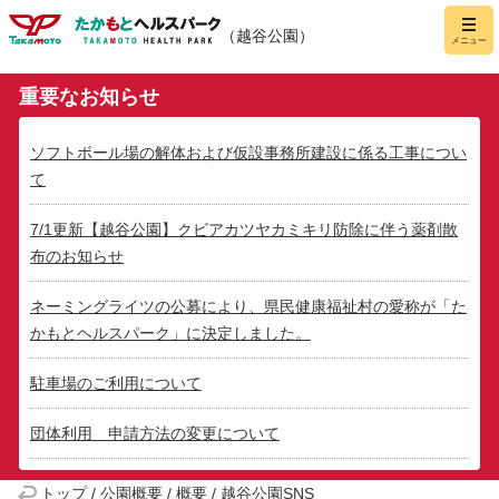
たかもとヘルスパーク
メニュー
（越谷公園）
重要なお知らせ
ソフトボール場の解体および仮設事務所建設に係る工事につい
て
7/1更新【越谷公園】クビアカツヤカミキリ防除に伴う薬剤散
布のお知らせ
ネーミングライツの公募により、県民健康福祉村の愛称が「た
かもとヘルスパーク」に決定しました。
駐車場のご利用について
団体利用 申請方法の変更について
トップ
/
公園概要
/
概要
/
越谷公園SNS