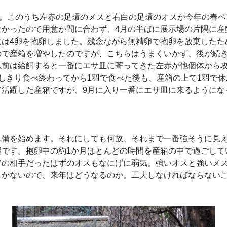
す。このうち左赤の足環のメスと右白の足環のオスが今年の春ペ
なかったので用意が間に合わず、4月の半ばに展示場の片隅に産
は4卵を抱卵しました。残念ながら無精卵で抱卵を放棄したた
ので産箱を増やしたのですが、こちらはうまくいかず、後が続
以前は給餌すると一番にエサ皿に寄ってきた左赤が他個体から
しきり食べ終わってから1羽で食べた後も、産箱の上で1羽で
て活躍した産箱ですが、9月に入り一番にエサ皿に来るようにな
備を始めます。それにしても何故、それまで一番強そうに見え
謎です。抱卵中の約1か月ほとんどの時間を産箱の中で過ごして
アの相手だったはずのオスもなにげに弱気。強いオスと強いメ
しかないので、来年はどうなるのか。工夫しなければならない