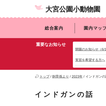
大宮公園小動物園
総合案内
園内マッ
重要なお知らせ
開園のお知らせ（6/
実習を希望する方へ
トップ
/
飼育係より
/
2023年
/
インドガンの
インドガンの話