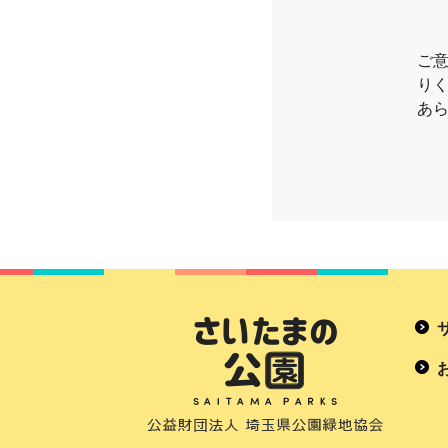
ご
り
あ