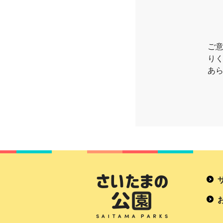
ご
り
あ