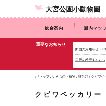
大宮公園小動物園
総合案内
園内マッ
重要なお知らせ
開園のお知らせ（6/
実習を希望する方へ
トップ
/
いきもの・植物
/
哺乳類
/
クビワペ
クビワペッカリー