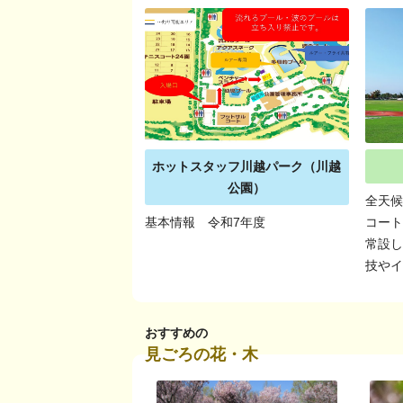
ホットスタッフ川越パーク（川越
公園）
全天
基本情報 令和7年度
コート
常設し
技や
おすすめの
見ごろの花・木