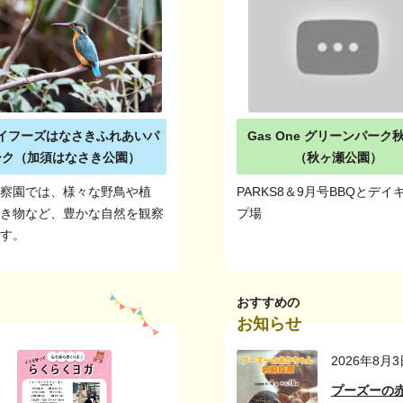
イフーズはなさきふれあいパ
Gas One グリーンパーク
ーク（加須はなさき公園）
（秋ヶ瀬公園）
観察園では、様々な野鳥や植
PARKS8＆9月号BBQとデイ
生き物など、豊かな自然を観察
プ場
ます。
おすすめの
お知らせ
2026年8月3
プーズーの