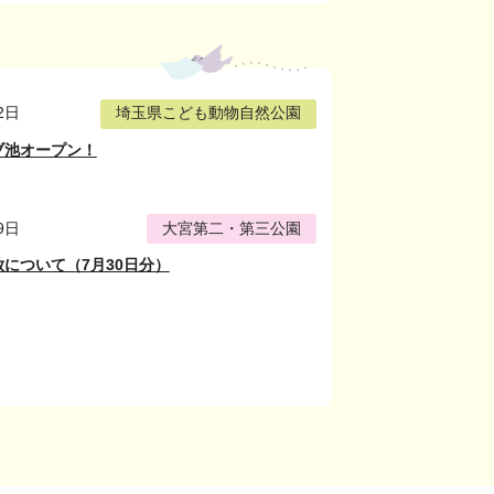
2日
埼玉県こども動物自然公園
ブ池オープン！
9日
大宮第二・第三公園
について（7月30日分）