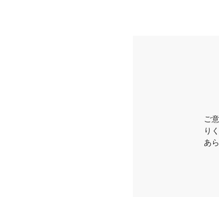
ご
り
あ