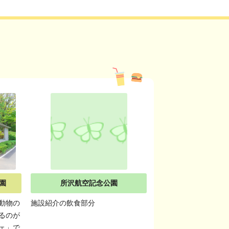
園
所沢航空記念公園
動物の
施設紹介の飲食部分
るのが
ェ」で