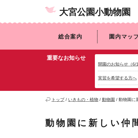
大宮公園小動物園
総合案内
園内マッ
重要なお知らせ
開園のお知らせ（6/
実習を希望する方へ
トップ
/
いきもの・植物
/
動物園
/
動物園に
動物園に新しい仲