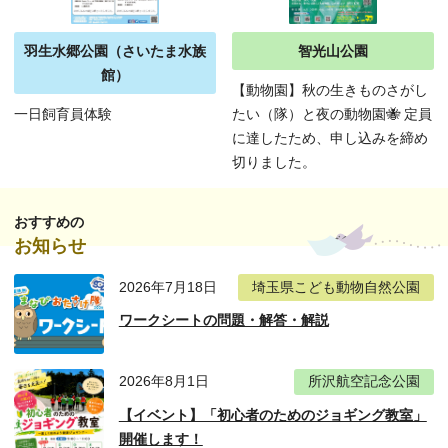
羽生水郷公園（さいたま水族
智光山公園
館）
【動物園】秋の生きものさがし
一日飼育員体験
たい（隊）と夜の動物園🐝 定員
に達したため、申し込みを締め
切りました。
おすすめの
お知らせ
2026年7月18日
埼玉県こども動物自然公園
ワークシートの問題・解答・解説
2026年8月1日
所沢航空記念公園
【イベント】「初心者のためのジョギング教室」
開催します！