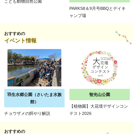
こども動物自然公園
PARKS8＆9月号BBQとデイキ
ャンプ場
おすすめの
イベント情報
羽生水郷公園（さいたま水族
智光山公園
館）
【植物園】大花壇デザインコン
チョウザメの餌やり解説
テスト2026
おすすめの