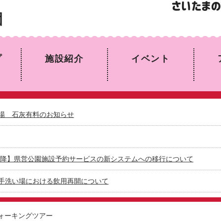
園
プ
施設紹介
イベント
場 石灰有料のお知らせ
日以降】県営公園施設予約サービスの新システムへの移行について
手洗い場における飲用再開について
ォーキングツアー