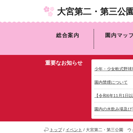
大宮第二・第三公
総合案内
園内マッ
重要なお知らせ
少年・少女軟式野球
園内禁煙について
【令和6年11月1
園内の水飲み場及び
トップ
/
イベント
/
大宮第二・第三公園 ウ