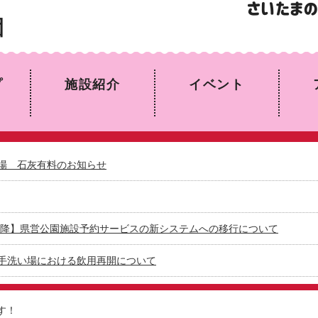
園
プ
施設紹介
イベント
場 石灰有料のお知らせ
日以降】県営公園施設予約サービスの新システムへの移行について
手洗い場における飲用再開について
す！