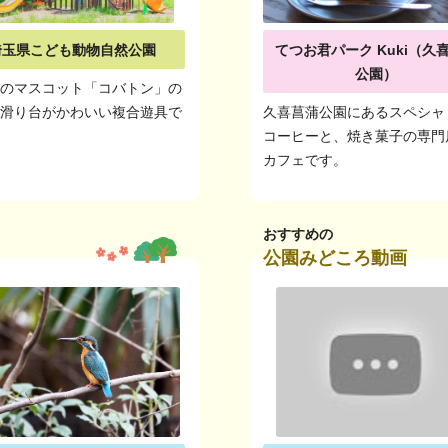
埼玉県こども動物自然公園
てつお君パーク Kuki（久
公園）
県のマスコット「コバトン」の
な滑り台がかわいい複合遊具で
久喜菖蒲公園にあるスペシャ
コーヒーと、焼き菓子の専門
カフェです。
おすすめの
公園みどころ動画