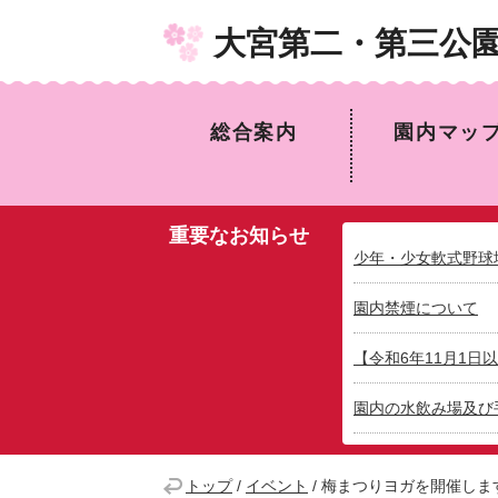
大宮第二・第三公
総合案内
園内マッ
重要なお知らせ
少年・少女軟式野球
園内禁煙について
【令和6年11月1
園内の水飲み場及び
トップ
/
イベント
/
梅まつりヨガを開催しま