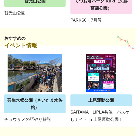
智光山公園
てつお君パーク Kuki（久喜
菖蒲公園）
智光山公園
PARKS6・7月号
おすすめの
イベント情報
羽生水郷公園（さいたま水族
上尾運動公園
館）
SAITAMA LIPLA共催 バスケ
チョウザメの餌やり解説
しナイト in 上尾運動公園！