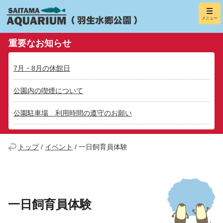
羽生水郷
メニュー
（さいたま水
重要なお知らせ
7月・8月の休館日
公園内の喫煙について
公園駐車場 利用時間の遵守のお願い
トップ
/
イベント
/
一日飼育員体験
一日飼育員体験