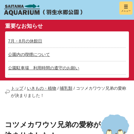
羽生水郷
メニュー
（さいたま水
重要なお知らせ
7月・8月の休館日
公園内の喫煙について
公園駐車場 利用時間の遵守のお願い
トップ
/
いきもの・植物
/
哺乳類
/
コツメカワウソ兄弟の愛称
が決まりました！
コツメカワウソ兄弟の愛称が