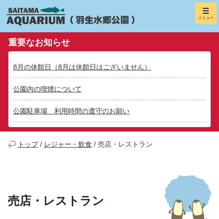
羽生水郷
メニュー
（さいたま水
重要なお知らせ
8月の休館日（8月は休館日はございません）
公園内の喫煙について
公園駐車場 利用時間の遵守のお願い
トップ
/
レジャー・飲食
/
売店・レストラン
売店・レストラン