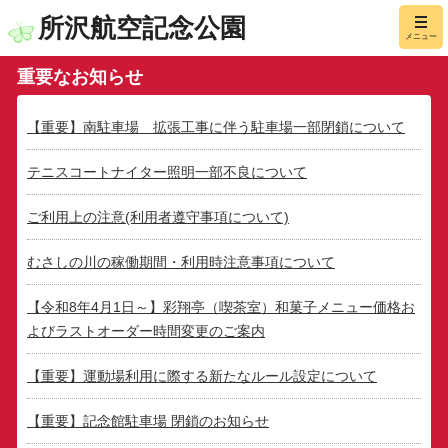
所沢航空記念公園
メニュー
重要なお知らせ
【重要】南駐車場 拡張工事に伴う駐車場一部閉鎖について
テニスコートナイター照明一部不良について
ご利用上の注意(利用者遵守事項について)
むさしの川の稼働期間・利用時注意事項について
【令和8年4月1日～】彩翔亭（喫茶室）和菓子メニュー価格お
よびラストオーダー時間変更のご案内
【重要】運動場利用に際する新たなルール設定について
【重要】記念館駐車場 閉鎖のお知らせ