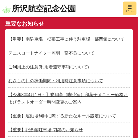
所沢航空記念公園
メニュー
重要なお知らせ
【重要】南駐車場 拡張工事に伴う駐車場一部閉鎖について
テニスコートナイター照明一部不良について
ご利用上の注意(利用者遵守事項について)
むさしの川の稼働期間・利用時注意事項について
【令和8年4月1日～】彩翔亭（喫茶室）和菓子メニュー価格お
よびラストオーダー時間変更のご案内
【重要】運動場利用に際する新たなルール設定について
【重要】記念館駐車場 閉鎖のお知らせ