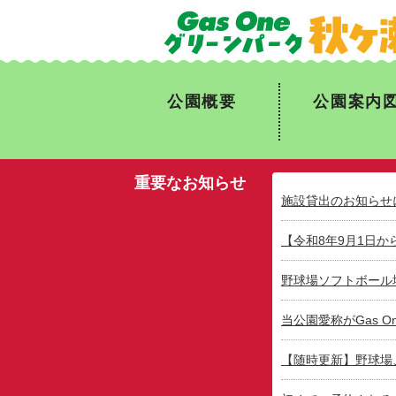
公園概要
公園案内
重要なお知らせ
施設貸出のお知らせ
【令和8年9月1日
野球場ソフトボール
当公園愛称がGas 
【随時更新】野球場