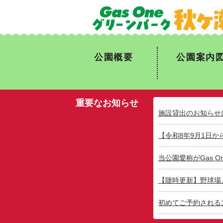
公園概要
公園案内
重要なお知らせ
施設貸出のお知らせ
【令和8年9月1日
当公園愛称がGas 
【随時更新】野球場
初めてご予約される