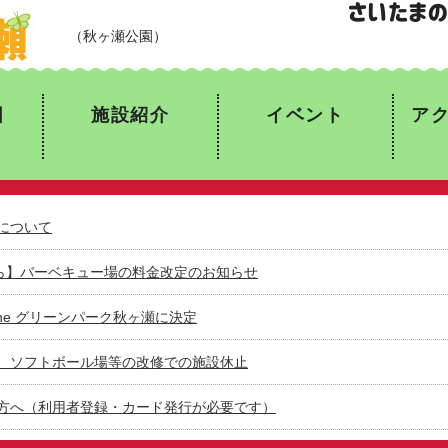
Gas One グリーンパーク秋ヶ瀬
（秋ヶ瀬
図
施設紹介
イベント
ア
について
から】バーベキュー場の料金改定のお知らせ
One グリーンパーク秋ヶ瀬に決定
、ソフトボール場等の改修での施設休止
方へ（利用者登録・カード発行が必要です）