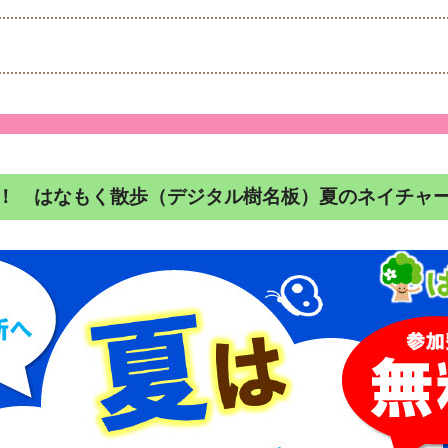
！ はなもく散歩（デジタル樹名板）夏のネイチャ