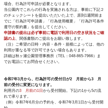
場合、行為許可申請が必要となります。
当公園内でこれらの行為を実施される方は、事前に下記２
のチェックシートを提出いただいた上で、原則1週間前ま
でに「行為許可申請書」「行為使用概要」「行為許可条件
遵守の誓約書」を提出してください。
申請書の提出は必ず事前に電話で利用日の空き状況をご確
認の上
、関係書類のご提出をお願い致します。
（注）ご希望の日時・内容・条件・規模によっては、他の
利用が重なる等で許可できない場合もあります。
詳細は秋ヶ瀬公園管理事務所（TEL：048-865-7966）ま
でお電話にてお問合せください。
令和7年3月から、行為許可の受付日が2ゕ月前から3ゕ月
前の受付に変更になります。
利用月の
3ゕ月前の1日
から受付開始。下記の1から5の流
れで承ります。
（例）令和7年6月分の予約を、令和7年3月1日から受付開
始