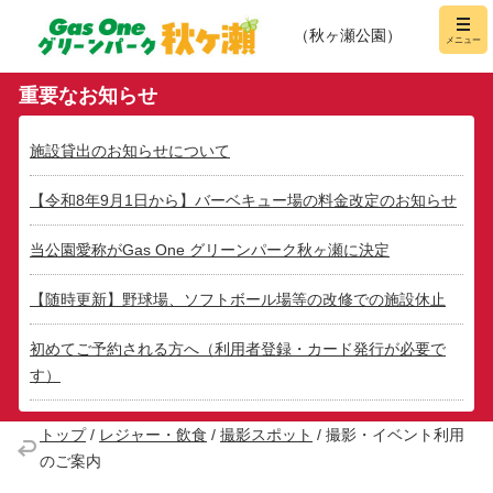
Gas One グリーンパー
メニュー
（秋ヶ瀬公園）
重要なお知らせ
施設貸出のお知らせについて
【令和8年9月1日から】バーベキュー場の料金改定のお知らせ
当公園愛称がGas One グリーンパーク秋ヶ瀬に決定
【随時更新】野球場、ソフトボール場等の改修での施設休止
初めてご予約される方へ（利用者登録・カード発行が必要で
す）
トップ
/
レジャー・飲食
/
撮影スポット
/
撮影・イベント利用
のご案内