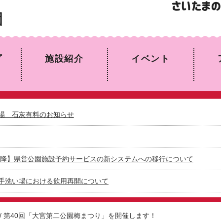
園
プ
施設紹介
イベント
場 石灰有料のお知らせ
日以降】県営公園施設予約サービスの新システムへの移行について
手洗い場における飲用再開について
/
第40回「大宮第二公園梅まつり」を開催します！