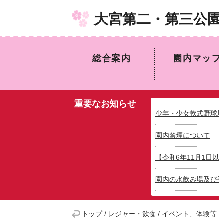
大宮第二・第三公
総合案内
園内マッ
重要なお知らせ
少年・少女軟式野球
園内禁煙について
【令和6年11月1
園内の水飲み場及び
トップ
/
レジャー・飲食
/
イベント、体験等