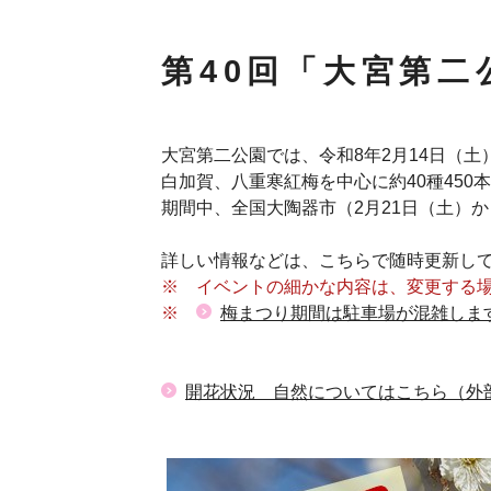
第40回「大宮第
大宮第二公園では、令和8年2月14日（土
白加賀、八重寒紅梅を中心に約40種450
期間中、全国大陶器市（2月21日（土）
詳しい情報などは、こちらで随時更新し
※ イベントの細かな内容は、変更する
※
梅まつり期間は駐車場が混雑しま
開花状況 自然についてはこちら（外