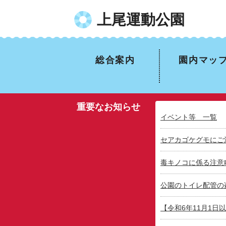
上尾運動公園
総合案内
園内マッ
重要なお知らせ
イベント等 一覧
セアカゴケグモにご
毒キノコに係る注意
公園のトイレ配管の
【令和6年11月1