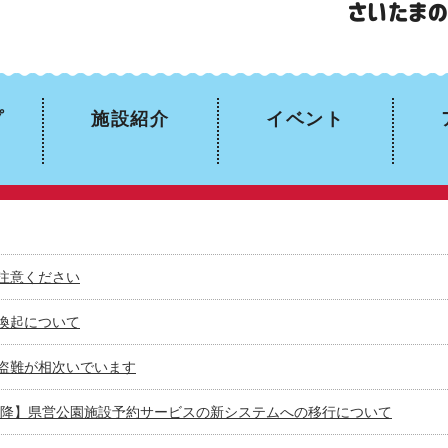
プ
施設紹介
イベント
注意ください
喚起について
盗難が相次いでいます
日以降】県営公園施設予約サービスの新システムへの移行について