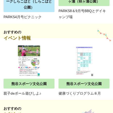
ークしらこばと（しらこばと
ヶ瀬（秋ヶ瀬公園）
公園）
PARKS8＆9月号BBQとデイキ
PARKS4月号ピクニック
ャンプ場
おすすめの
イベント情報
熊谷スポーツ文化公園
熊谷スポーツ文化公園
親子deボール遊びしよ♪
健康づくりプログラム８月
おすすめの