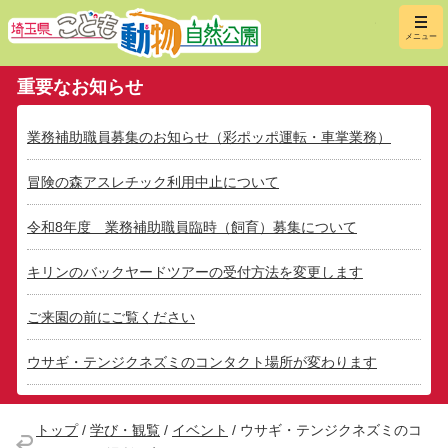
埼玉県こ
メニュー
重要なお知らせ
業務補助職員募集のお知らせ（彩ポッポ運転・車掌業務）
冒険の森アスレチック利用中止について
令和8年度 業務補助職員臨時（飼育）募集について
キリンのバックヤードツアーの受付方法を変更します
ご来園の前にご覧ください
ウサギ・テンジクネズミのコンタクト場所が変わります
トップ
/
学び・観覧
/
イベント
/
ウサギ・テンジクネズミのコ