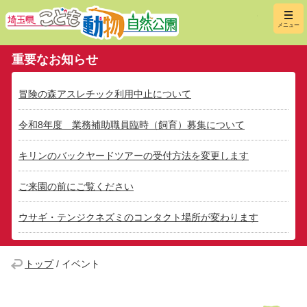
埼玉県こ
メニュー
重要なお知らせ
冒険の森アスレチック利用中止について
令和8年度 業務補助職員臨時（飼育）募集について
キリンのバックヤードツアーの受付方法を変更します
ご来園の前にご覧ください
ウサギ・テンジクネズミのコンタクト場所が変わります
トップ
/
イベント