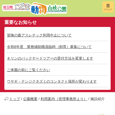
埼玉県こ
メニュー
重要なお知らせ
冒険の森アスレチック利用中止について
令和8年度 業務補助職員臨時（飼育）募集について
キリンのバックヤードツアーの受付方法を変更します
ご来園の前にご覧ください
ウサギ・テンジクネズミのコンタクト場所が変わります
トップ
/
公園概要
/
利用案内（管理事務所より）
/
施設紹介