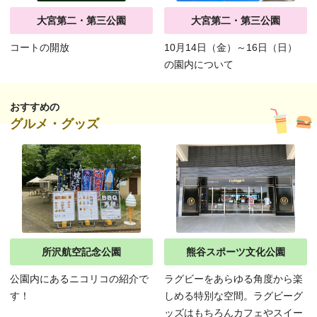
大宮第二・第三公園
大宮第二・第三公園
コートの開放
10月14日（金）～16日（日）
の園内について
おすすめの
グルメ・グッズ
所沢航空記念公園
熊谷スポーツ文化公園
公園内にあるニコリコの紹介で
ラグビーをあらゆる角度から楽
す！
しめる特別な空間。ラグビーグ
ッズはもちろんカフェやスイー