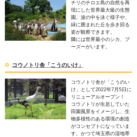
チリのチロエ島の自然を再
現にした世界最大級の生態
園。波の中を
泳ぐ様子や、
緑に囲まれた丘を歩き回る
姿が観察できます。
隣には世界最小のシカ、プ
ーズーがいます。
コウノトリ舎「こうのいけ」
コウノトリ舎が「こうのい
け」として2022年7月5日に
リニューアルオープン！
コウノトリが生息していた
田園風景をイメージし、生
物多様性のある環境の創造
がコンセプトになっていま
す。かつて埼玉県の湿地帯