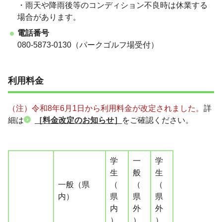
・雨天や降雨後等のコンディション不良時は休業する
場合があります。
電話番号
080-5873-0130（パークゴルフ場受付）
利用料金
（注）令和8年6月1日から利用料金が改定されました。
詳
細は
［料金改定のお知らせ］
をご確認ください。
学
一
学
生
般
生
一般（県
（
（
（
内）
県
県
県
内
外
外
）
）
）