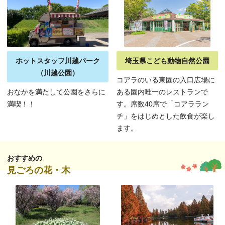
ホットスタッフ川越パーク
埼玉県こども動物自然公園
（川越公園）
コアラのいる東園の入口広場に
おなかを満たして公園をさらに
ある園内唯一のレストランで
満喫！！
す。席数40席で「コアララン
チ」をはじめとした飲食が楽し
ます。
おすすめの
見ごろの花・木