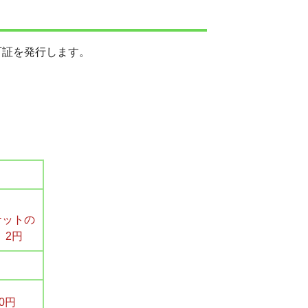
可証を発行します。
ケットの
 2円
0円