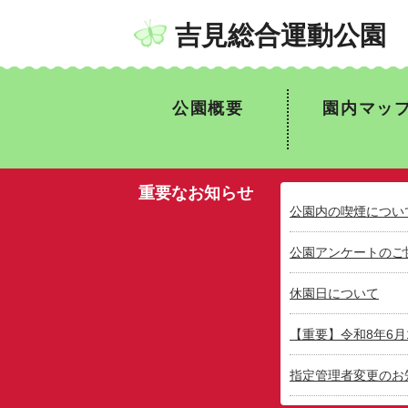
吉見総合運動公園
公園概要
園内マッ
重要なお知らせ
公園内の喫煙につい
公園アンケートのご
休園日について
【重要】令和8年6
指定管理者変更のお