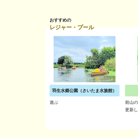
おすすめの
レジャー・プール
羽生水郷公園（さいたま水族館）
遊ぶ
前山
更新