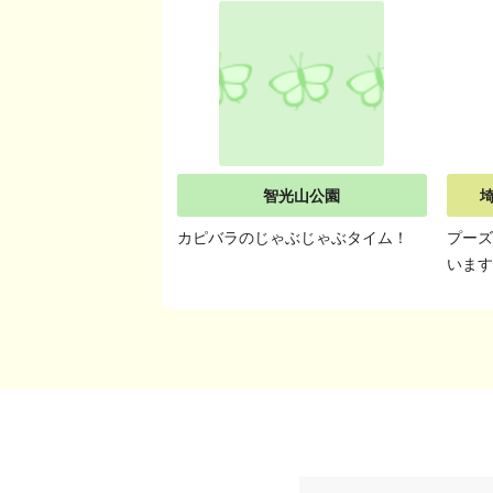
智光山公園
カピバラのじゃぶじゃぶタイム！
プー
います