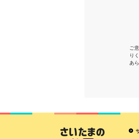
ご
り
あ