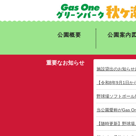
公園概要
公園案内
重要なお知らせ
施設貸出のお知らせ
【令和8年9月1日
野球場ソフトボール
当公園愛称がGas 
【随時更新】野球場