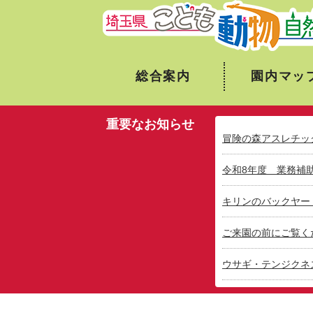
総合案内
園内マッ
重要なお知らせ
冒険の森アスレチッ
令和8年度 業務補
キリンのバックヤー
ご来園の前にご覧く
ウサギ・テンジクネ