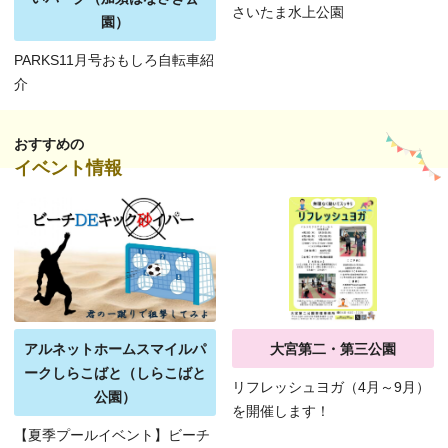
さいたま水上公園
園）
PARKS11月号おもしろ自転車紹
介
おすすめの
イベント情報
アルネットホームスマイルパ
大宮第二・第三公園
ークしらこばと（しらこばと
リフレッシュヨガ（4月～9月）
公園）
を開催します！
【夏季プールイベント】ビーチ