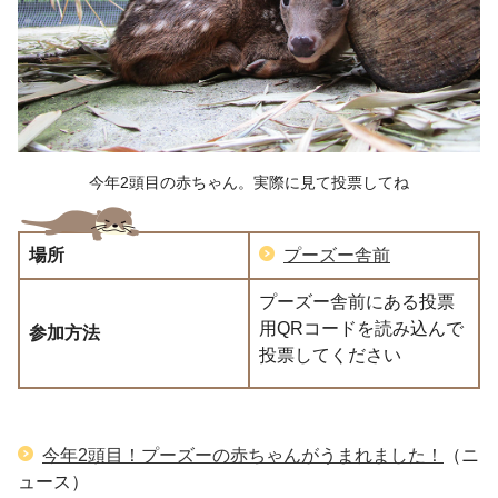
今年2頭目の赤ちゃん。実際に見て投票してね
場所
プーズー舎前
プーズー舎前にある投票
用QRコードを読み込んで
参加方法
投票してください
今年2頭目！プーズーの赤ちゃんがうまれました！
（ニ
ュース）