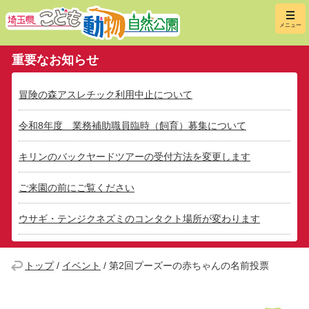
埼玉県こ
メニュー
重要なお知らせ
冒険の森アスレチック利用中止について
令和8年度 業務補助職員臨時（飼育）募集について
キリンのバックヤードツアーの受付方法を変更します
ご来園の前にご覧ください
ウサギ・テンジクネズミのコンタクト場所が変わります
トップ
/
イベント
/
第2回プーズーの赤ちゃんの名前投票