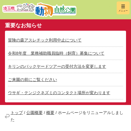
埼玉県こ
メニュー
重要なお知らせ
冒険の森アスレチック利用中止について
令和8年度 業務補助職員臨時（飼育）募集について
キリンのバックヤードツアーの受付方法を変更します
ご来園の前にご覧ください
ウサギ・テンジクネズミのコンタクト場所が変わります
トップ
/
公園概要
/
概要
/
ホームページをリニューアルしまし
た