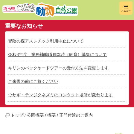
埼玉県こ
メニュー
重要なお知らせ
冒険の森アスレチック利用中止について
令和8年度 業務補助職員臨時（飼育）募集について
キリンのバックヤードツアーの受付方法を変更します
ご来園の前にご覧ください
ウサギ・テンジクネズミのコンタクト場所が変わります
トップ
/
公園概要
/
概要
/
正門付近のご案内