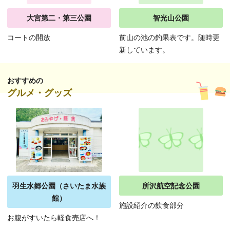
大宮第二・第三公園
智光山公園
コートの開放
前山の池の釣果表です。随時更
新しています。
おすすめの
グルメ・グッズ
羽生水郷公園（さいたま水族
所沢航空記念公園
館）
施設紹介の飲食部分
お腹がすいたら軽食売店へ！