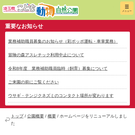
埼玉県こ
メニュー
重要なお知らせ
業務補助職員募集のお知らせ（彩ポッポ運転・車掌業務）
冒険の森アスレチック利用中止について
令和8年度 業務補助職員臨時（飼育）募集について
ご来園の前にご覧ください
ウサギ・テンジクネズミのコンタクト場所が変わります
トップ
/
公園概要
/
概要
/
ホームページをリニューアルしまし
た