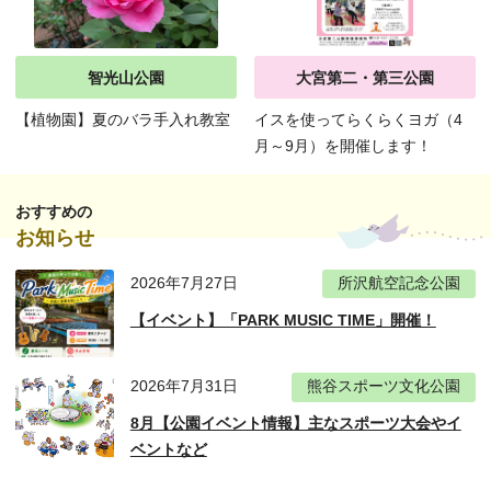
智光山公園
大宮第二・第三公園
【植物園】夏のバラ手入れ教室
イスを使ってらくらくヨガ（4
月～9月）を開催します！
おすすめの
お知らせ
2026年7月27日
所沢航空記念公園
【イベント】「PARK MUSIC TIME」開催！
2026年7月31日
熊谷スポーツ文化公園
8月【公園イベント情報】主なスポーツ大会やイ
ベントなど