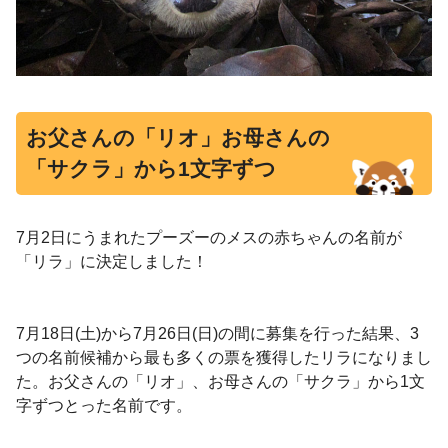
お父さんの「リオ」お母さんの
「サクラ」から
1
文字ずつ
7
月
2
日にうまれたプーズーのメスの赤ちゃんの名前が
「リラ」に決定しました！
7
月
18
日
(
土
)
から
7
月
26
日
(
日
)
の間に募集を行った結果、
3
つの名前候補から最も多くの票を獲得したリラになりまし
た。お父さんの「リオ」、お母さんの「サクラ」から
1
文
字ずつとった名前です。