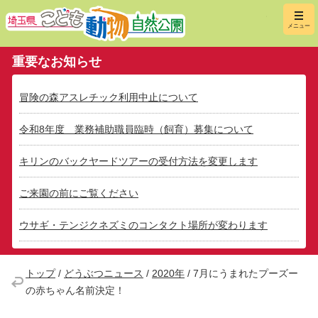
埼玉県こ
メニュー
重要なお知らせ
冒険の森アスレチック利用中止について
令和8年度 業務補助職員臨時（飼育）募集について
キリンのバックヤードツアーの受付方法を変更します
ご来園の前にご覧ください
ウサギ・テンジクネズミのコンタクト場所が変わります
トップ
/
どうぶつニュース
/
2020年
/
7月にうまれたプーズー
の赤ちゃん名前決定！